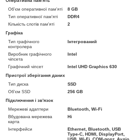
Оперативна пам'ять
Об'єм оперативної пам'яті
8 GB
Тип оперативної пам'яті
DDR4
Кількість слотів пам'яті
2
Графіка
Тип графічного
Інтегрований
контролера
Виробник графічного
Intel
чіпсета
Графічний чіпсет
Intel UHD Graphics 630
Пристрої зберігання даних
Тип диска
SSD
Об'єм SSD
256 GB
Підключення і зв'язок
Мережеві адаптери
Bluetooth, Wi-Fi
Вбудована мережева
Ні
карта
Інтерфейси
Ethernet, Bluetooth, USB
Type-C, HDMI, DisplayPort,
USB, Wi-Fi, COM-порт, Аудіо