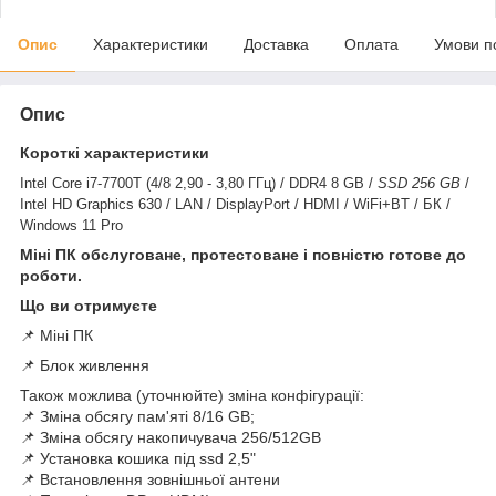
Опис
Характеристики
Доставка
Оплата
Умови п
Опис
Короткі характеристики
Intel Core i7-7700T (4/8 2,90 - 3,80 ГГц) / DDR4 8 GB /
SSD 256 GB
/
Intel HD Graphics 630 / LAN / DisplayPort / HDMI / WiFi+BT / БК /
Windows 11 Pro
Міні ПК обслуговане, протестоване і повністю готове до
роботи.
Що ви отримуєте
📌 Міні ПК
📌 Блок живлення
Також можлива (уточнюйте) зміна конфігурації:
📌 Зміна обсягу пам'яті 8/16 GB;
📌 Зміна обсягу накопичувача 256/512GB
📌 Установка кошика під ssd 2,5"
📌 Встановлення зовнішньої антени