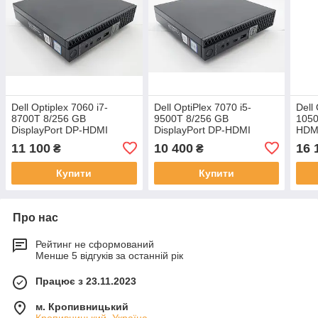
Dell Optiplex 7060 i7-
Dell OptiPlex 7070 i5-
Dell
8700T 8/256 GB
9500T 8/256 GB
1050
DisplayPort DP-HDMI
DisplayPort DP-HDMI
HDMI
WiFi+Bluetooth
WiFi+Bluetooth
WiFi
11 100
10 400
16 
₴
₴
Купити
Купити
Про нас
Рейтинг не сформований
Менше 5 відгуків за останній рік
Працює з 23.11.2023
м. Кропивницький
Кропивницький, Україна