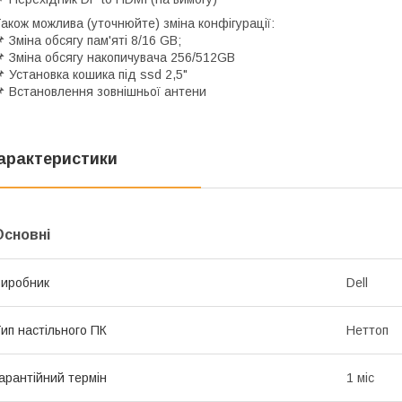
акож можлива (уточнюйте) зміна конфігурації:
 Зміна обсягу пам'яті 8/16 GB;
 Зміна обсягу накопичувача 256/512GB
 Установка кошика під ssd 2,5"
 Встановлення зовнішньої антени
арактеристики
Основні
иробник
Dell
ип настільного ПК
Неттоп
арантійний термін
1 міс