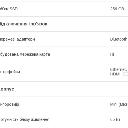
б'єм SSD
256 GB
Підключення і зв'язок
ережеві адаптери
Bluetooth
будована мережева карта
Ні
Ethernet,
нтерфейси
HDMI, CO
Корпус
ипорозмір
Mini (Mic
отужність блоку живлення
65 Вт