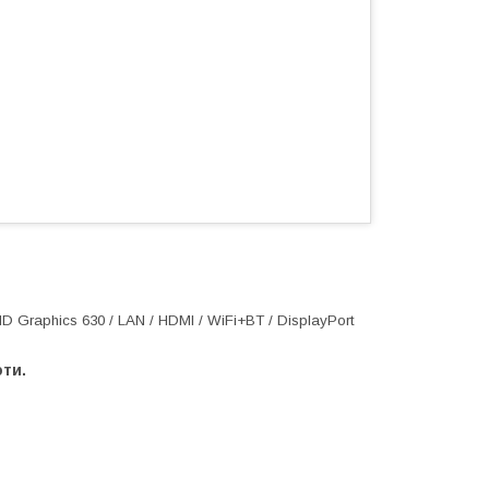
 HD Graphics 630 / LAN / HDMI / WiFi+BT / DisplayPort
оти.