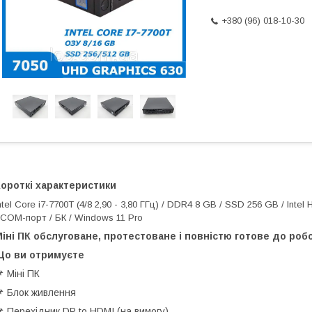
+380 (96) 018-10-30
ороткі характеристики
ntel Core i7-7700T (4/8 2,90 - 3,80 ГГц) / DDR4 8 GB / SSD 256 GB / Intel
 COM-порт / БК / Windows 11 Pro
іні ПК обслуговане, протестоване і повністю готове до роб
Що ви отримуєте
 Міні ПК
 Блок живлення
 Перехідник DP to HDMI (на вимогу)