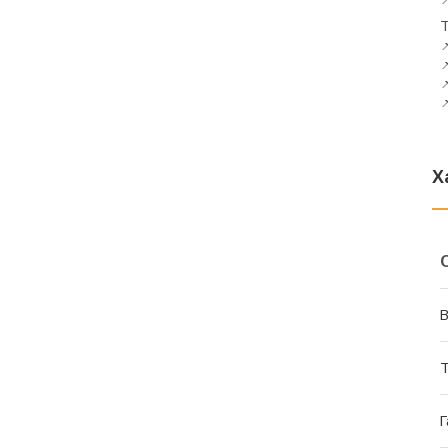
Т




Х
В
Т
Г