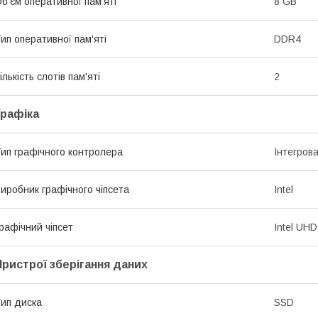
б'єм оперативної пам'яті
8 GB
ип оперативної пам'яті
DDR4
ількість слотів пам'яті
2
Графіка
ип графічного контролера
Інтегров
иробник графічного чіпсета
Intel
рафічний чіпсет
Intel UHD
Пристрої зберігання даних
ип диска
SSD