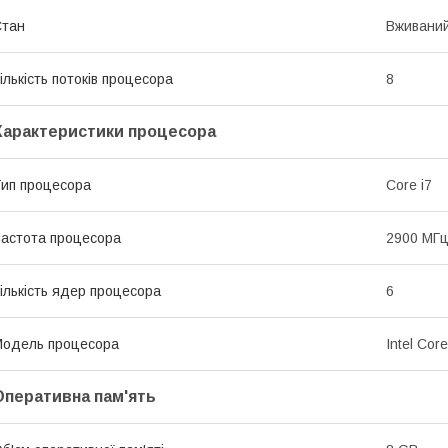
Стан
Вживани
ількість потоків процесора
8
Характеристики процесора
ип процесора
Core i7
астота процесора
2900 МГ
ількість ядер процесора
6
одель процесора
Intel Cor
Оперативна пам'ять