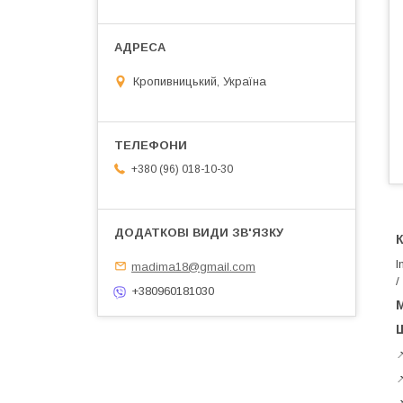
Кропивницький, Україна
+380 (96) 018-10-30
К
I
madima18@gmail.com
/
+380960181030
М


