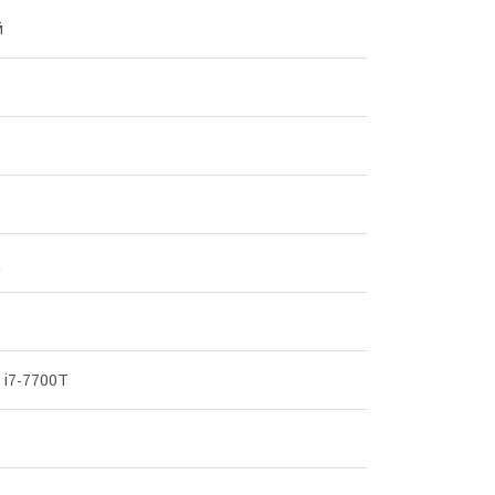
й
ц
e i7-7700T