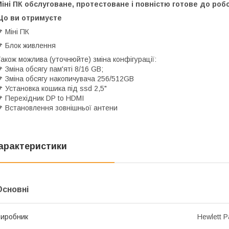
іні ПК обслуговане, протестоване і повністю готове до роб
Що ви отримуєте
 Міні ПК
 Блок живлення
акож можлива (уточнюйте) зміна конфігурації:
 Зміна обсягу пам'яті 8/16 GB;
 Зміна обсягу накопичувача 256/512GB
 Установка кошика під ssd 2,5"
 Перехідник DP to HDMI
 Встановлення зовнішньої антени
арактеристики
Основні
иробник
Hewlett P