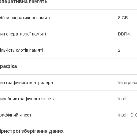
Оперативна пам'ять
б'єм оперативної пам'яті
8 GB
ип оперативної пам'яті
DDR4
ількість слотів пам'яті
2
Графіка
ип графічного контролера
Інтегров
иробник графічного чіпсета
Intel
рафічний чіпсет
Intel HD 
Пристрої зберігання даних