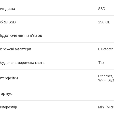
ип диска
SSD
б'єм SSD
256 GB
Підключення і зв'язок
ережеві адаптери
Bluetooth
будована мережева карта
Так
Ethernet,
нтерфейси
Wi-Fi, А
Корпус
ипорозмір
Mini (Mic