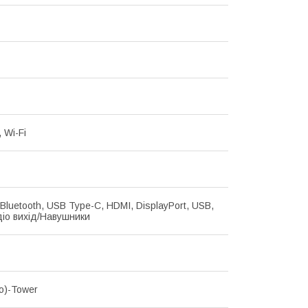
, Wi-Fi
 Bluetooth, USB Type-C, HDMI, DisplayPort, USB,
удіо вихід/Навушники
ro)-Tower