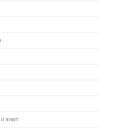
й
e i7-9700T