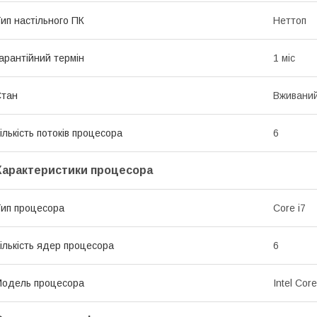
ип настільного ПК
Неттоп
арантійний термін
1 міс
Стан
Вживани
ількість потоків процесора
6
Характеристики процесора
ип процесора
Core i7
ількість ядер процесора
6
одель процесора
Intel Cor