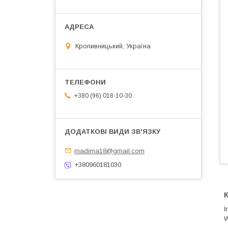
Кропивницький, Україна
+380 (96) 018-10-30
madima18@gmail.com
+380960181030
К
I
W